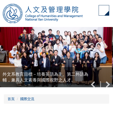
跳
到
主
要
內
容
區
外文系教育目標－培養英語為主、第二外語為
輔，兼具人文素養與國際視野之人才。
首頁
國際交流