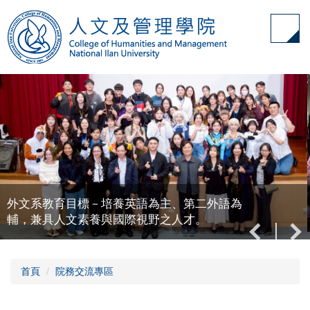
跳
到
主
要
內
容
區
外文系教育目標－培養英語為主、第二外語為
輔，兼具人文素養與國際視野之人才。
首頁
院務交流專區