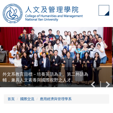
跳
到
主
要
內
容
區
外文系教育目標－培養英語為主、第二外語為
輔，兼具人文素養與國際視野之人才。
首頁
國際交流
應用經濟與管理學系