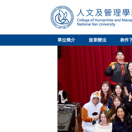
跳
到
主
要
內
容
單位簡介
規章辦法
表件
區