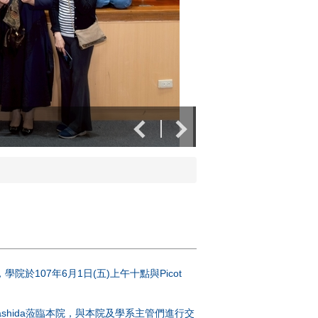
經管系：延後分流，
107年6月1日(五)上午十點與Picot
bu Higashida蒞臨本院，與本院及學系主管們進行交